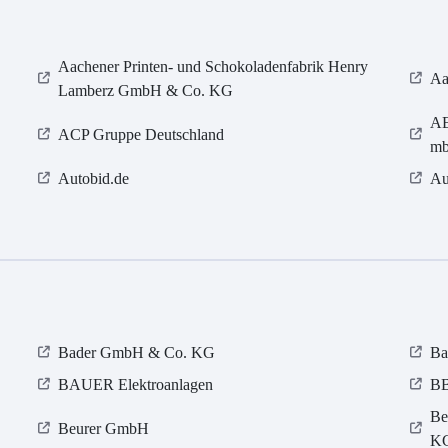
Aachener Printen- und Schokoladenfabrik Henry
Aa
Lamberz GmbH & Co. KG
AE
ACP Gruppe Deutschland
m
Autobid.de
Au
Bader GmbH & Co. KG
Ba
BAUER Elektroanlagen
BB
Be
Beurer GmbH
K