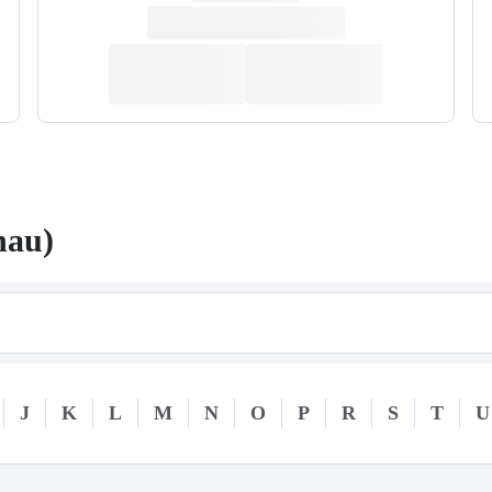
nau)
J
K
L
M
N
O
P
R
S
T
U