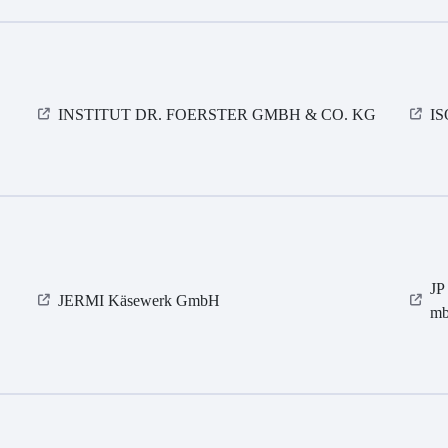
INSTITUT DR. FOERSTER GMBH & CO. KG
I
JP
JERMI Käsewerk GmbH
m