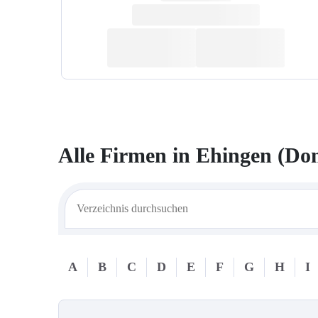
Alle Firmen in
Ehingen (Do
A
B
C
D
E
F
G
H
I