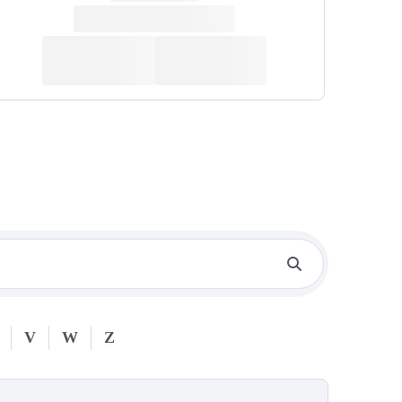
V
W
Z