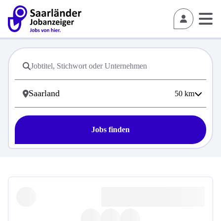
50
km
Jobs finden