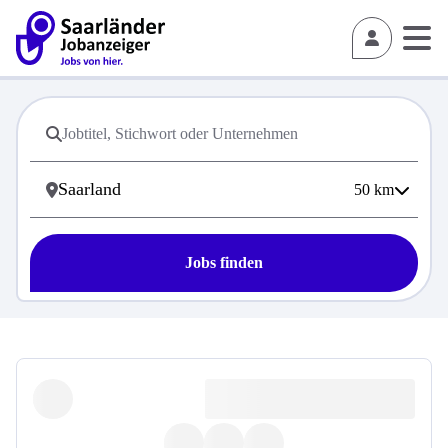
50
km
Jobs finden