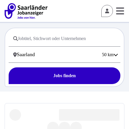
50
km
Jobs finden