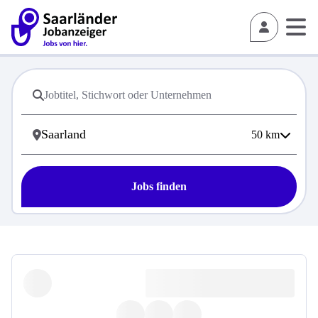
50
km
Jobs finden