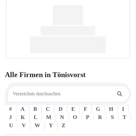
Alle Firmen in
Tönisvorst
#
A
B
C
D
E
F
G
H
I
J
K
L
M
N
O
P
R
S
T
U
V
W
Y
Z