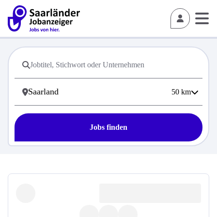
50
km
Jobs finden