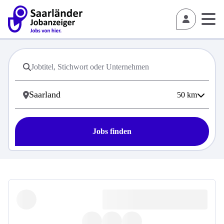
50
km
Jobs finden