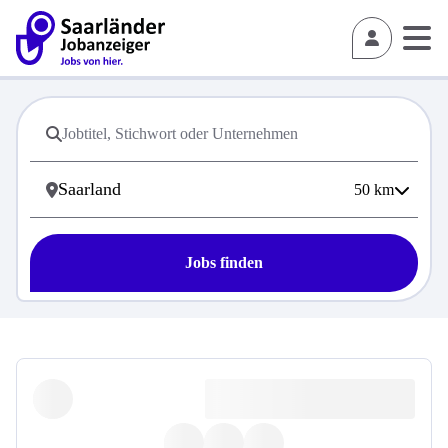
50
km
Jobs finden