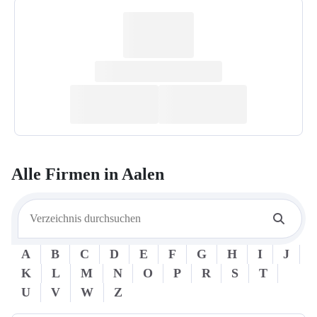
Alle Firmen in
Aalen
A
B
C
D
E
F
G
H
I
J
K
L
M
N
O
P
R
S
T
U
V
W
Z