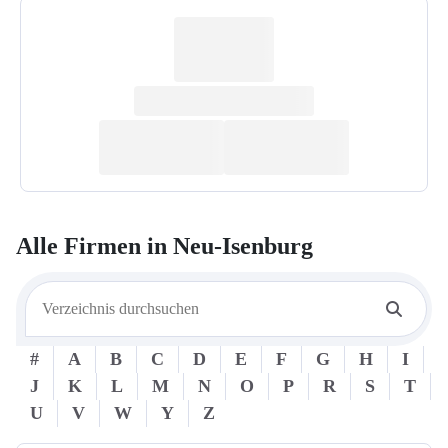
Alle Firmen in
Neu-Isenburg
#
A
B
C
D
E
F
G
H
I
J
K
L
M
N
O
P
R
S
T
U
V
W
Y
Z