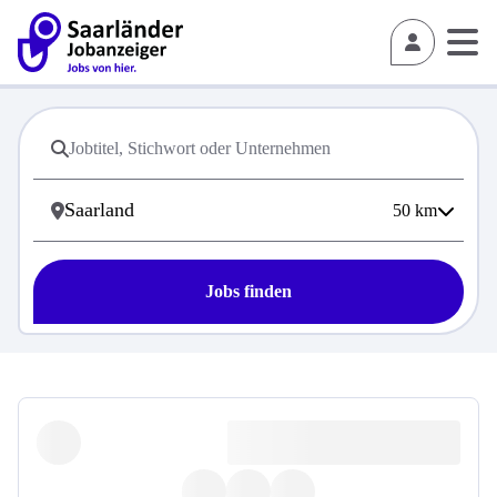
50
km
Jobs finden