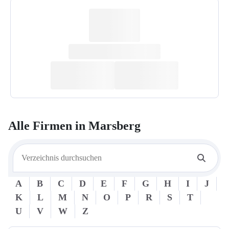
Alle Firmen in
Marsberg
A
B
C
D
E
F
G
H
I
J
K
L
M
N
O
P
R
S
T
U
V
W
Z