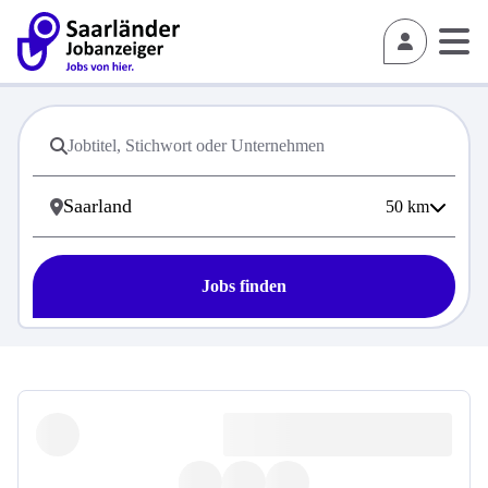
50
km
Jobs finden