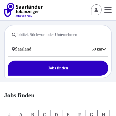
50
km
Jobs finden
Jobs finden
#
A
B
C
D
E
F
G
H
I