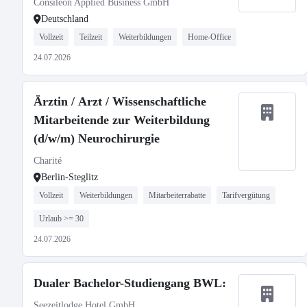
Consileon Applied Business GmbH
Deutschland
Vollzeit
Teilzeit
Weiterbildungen
Home-Office
24.07.2026
Ärztin / Arzt / Wissenschaftliche
Mitarbeitende zur Weiterbildung
(d/w/m) Neurochirurgie
Charité
Berlin-Steglitz
Vollzeit
Weiterbildungen
Mitarbeiterrabatte
Tarifvergütung
Urlaub >= 30
24.07.2026
Dualer Bachelor-Studiengang BWL:
Seezeitlodge Hotel GmbH