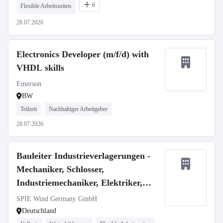
6
Flexible Arbeitszeiten
28.07.2026
Electronics Developer (m/f/d) with
VHDL skills
Emerson
BW
Teilzeit
Nachhaltiger Arbeitgeber
28.07.2026
Bauleiter Industrieverlagerungen -
Mechaniker, Schlosser,
Industriemechaniker, Elektriker,
Techniker m/w/d
SPIE Wind Germany GmbH
Deutschland