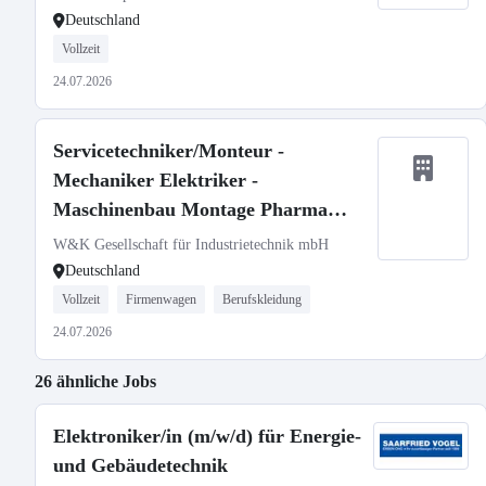
Deutschland
Vollzeit
24.07.2026
Servicetechniker/Monteur -
Mechaniker Elektriker -
Maschinenbau Montage Pharma
Medizintechnik (m/w/d)
W&K Gesellschaft für Industrietechnik mbH
Deutschland
Vollzeit
Firmenwagen
Berufskleidung
24.07.2026
26 ähnliche Jobs
Elektroniker/in (m/w/d) für Energie-
und Gebäudetechnik