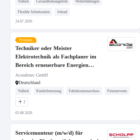
Vollzeit
Gesundheitsangebote
Weiterbildungen
Flexible Arbeitszeiten
Jobrad
24.07.2026
Premium
Techniker oder Meister
Elektrotechnik als Fachplaner im
Bereich erneuerbare Energien
(m/w/d)
Acondistec GmbH
Deutschland
Vollzeit
Kinderbetreuung
Fahrtkostenzuschuss
Firmenevents
2
05.08.2026
Servicemonteur (m/w/d) für