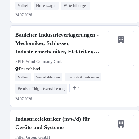
Vollzeit
Firmenwagen
Weiterbildungen
24.07.2026
Bauleiter Industrieverlagerungen -
Mechaniker, Schlosser,
Industriemechaniker, Elektriker,
Techniker m/w/d
SPIE Wind Germany GmbH
Deutschland
Vollzeit
Weiterbildungen
Flexible Arbeitszeiten
3
Berufsunfähigkeitsversicherung
24.07.2026
Industrieelektriker (m/w/d) für
Geräte und Systeme
Piller Group GmbH