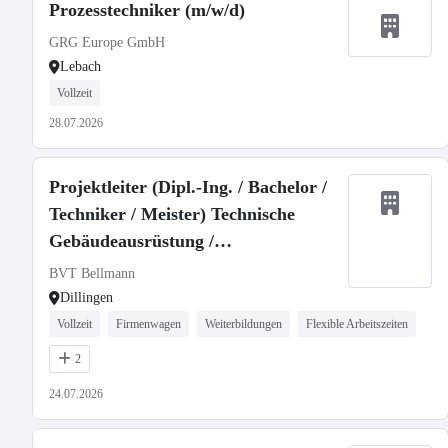
Prozesstechniker (m/w/d)
GRG Europe GmbH
Lebach
Vollzeit
28.07.2026
Projektleiter (Dipl.-Ing. / Bachelor /
Techniker / Meister) Technische
Gebäudeausrüstung /
Versorgungstechnik /
BVT Bellmann
Gebäudetechnik (w/m/d)
Dillingen
Vollzeit
Firmenwagen
Weiterbildungen
Flexible Arbeitszeiten
2
24.07.2026