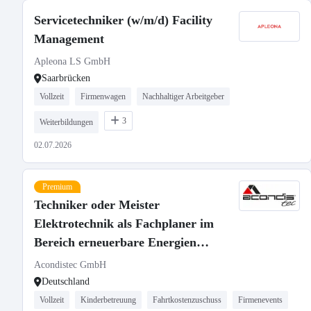
Servicetechniker (w/m/d) Facility
Management
Apleona LS GmbH
Saarbrücken
Vollzeit
Firmenwagen
Nachhaltiger Arbeitgeber
3
Weiterbildungen
02.07.2026
Premium
Techniker oder Meister
Elektrotechnik als Fachplaner im
Bereich erneuerbare Energien
(m/w/d)
Acondistec GmbH
Deutschland
Vollzeit
Kinderbetreuung
Fahrtkostenzuschuss
Firmenevents