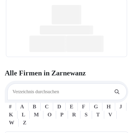
Alle Firmen in
Zarnewanz
#
A
B
C
D
E
F
G
H
J
K
L
M
O
P
R
S
T
V
W
Z