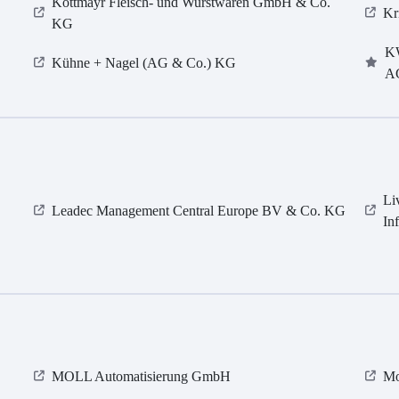
Kottmayr Fleisch- und Wurstwaren GmbH & Co.
Kr
KG
KW
Kühne + Nagel (AG & Co.) KG
A
Li
Leadec Management Central Europe BV & Co. KG
In
MOLL Automatisierung GmbH
Mo