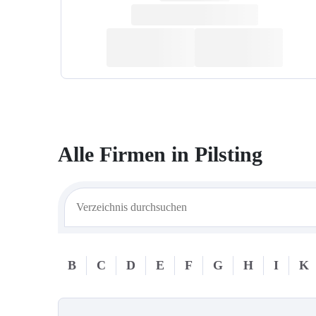
Alle Firmen in
Pilsting
B
C
D
E
F
G
H
I
K