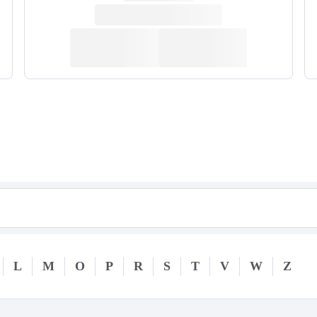
L
M
O
P
R
S
T
V
W
Z