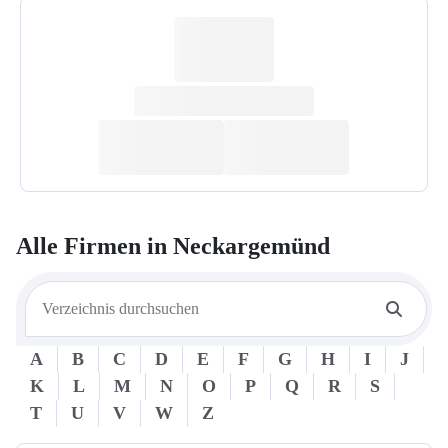
Alle Firmen in
Neckargemünd
A
B
C
D
E
F
G
H
I
J
K
L
M
N
O
P
Q
R
S
T
U
V
W
Z