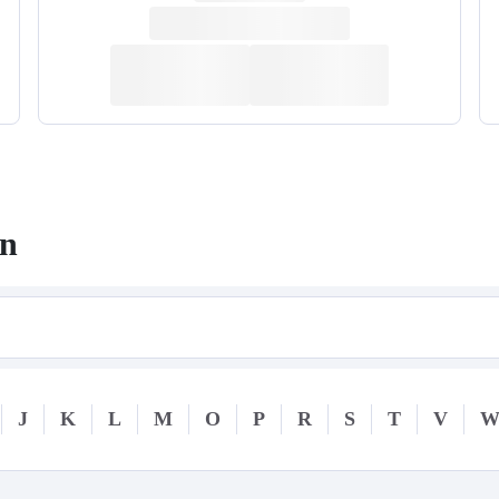
rn
J
K
L
M
O
P
R
S
T
V