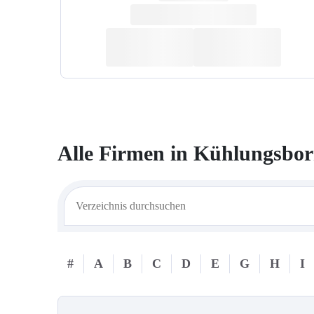
Alle Firmen in
Kühlungsbo
#
A
B
C
D
E
G
H
I