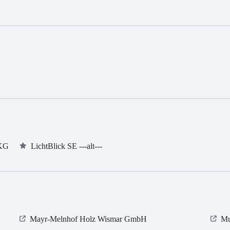
 KG
LichtBlick SE ---alt---
Mayr-Melnhof Holz Wismar GmbH
Mu