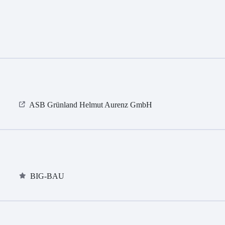
ASB Grün­land Helmut Au­renz GmbH
BIG-BAU