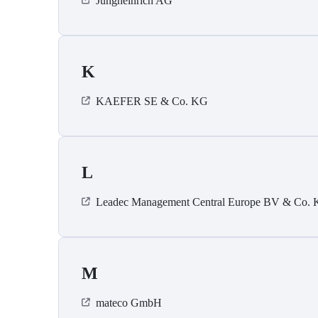
Jungheinrich AG
K
KAEFER SE & Co. KG
L
Leadec Management Central Europe BV & Co.
M
mateco GmbH