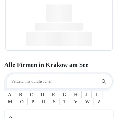
Alle Firmen in
Krakow am See
A
B
C
D
E
G
H
J
L
M
O
P
R
S
T
V
W
Z
A