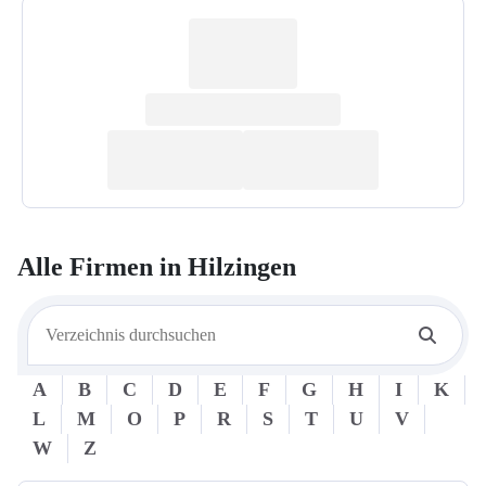
Alle Firmen in
Hilzingen
A
B
C
D
E
F
G
H
I
K
L
M
O
P
R
S
T
U
V
W
Z