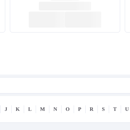
J
K
L
M
N
O
P
R
S
T
U