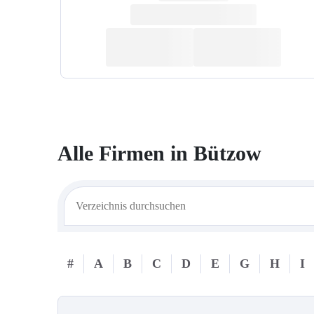
Alle Firmen in
Bützow
#
A
B
C
D
E
G
H
I