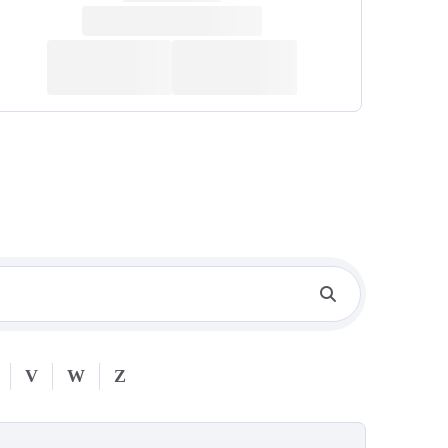
V
W
Z