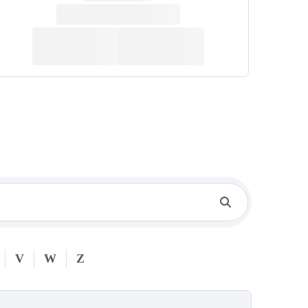
V
W
Z