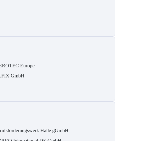
EROTEC Europe
LFIX GmbH
rufsförderungswerk Halle gGmbH
AVO International DE GmbH