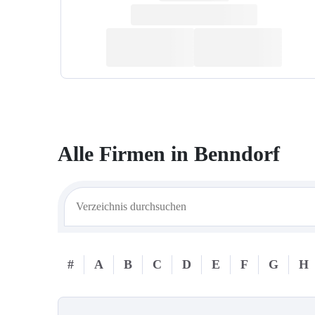
Alle Firmen in
Benndorf
#
A
B
C
D
E
F
G
H