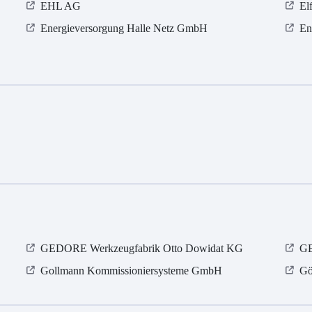
EHL AG
El
Energieversorgung Halle Netz GmbH
En
GEDORE Werkzeugfabrik Otto Dowidat KG
GE
Gollmann Kommissioniersysteme GmbH
Gö