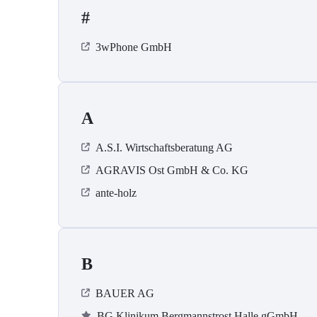
#
3wPhone GmbH
A
A.S.I. Wirtschaftsberatung AG
AGRAVIS Ost GmbH & Co. KG
ante-holz
B
BAUER AG
BG Klinikum Bergmannstrost Halle gGmbH