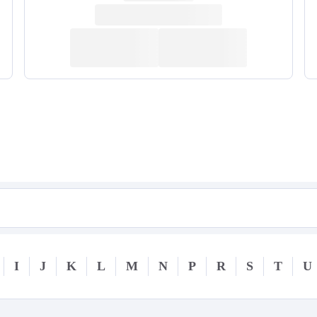
I
J
K
L
M
N
P
R
S
T
U