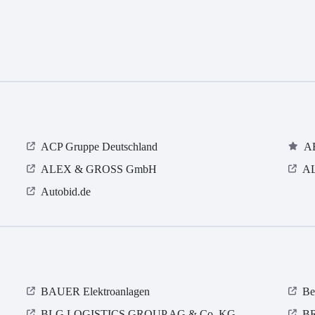
ACP Gruppe Deutschland
A
ALEX & GROSS GmbH
A
Autobid.de
BAUER Elektroanlagen
Be
BLG LOGISTICS GROUP AG & Co. KG
BR