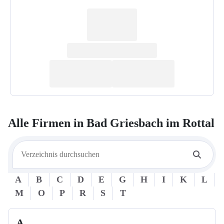
Alle Firmen in
Bad Griesbach im Rottal
A
B
C
D
E
G
H
I
K
L
M
O
P
R
S
T
A