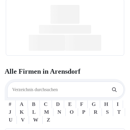
Alle Firmen in
Arensdorf
#
A
B
C
D
E
F
G
H
I
J
K
L
M
N
O
P
R
S
T
U
V
W
Z