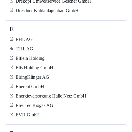
Drekopf Umweltservice Gescher GmbH
Dresdner Kühlanlagenbau GmbH
E
EHL AG
EHL AG
Elflein Holding
Elis Holding GmbH
ElringKlinger AG
Enerent GmbH
Energieversorgung Halle Netz GmbH
EnviTec Biogas AG
EVH GmbH