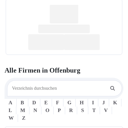
Alle Firmen in
Offenburg
A
B
D
E
F
G
H
I
J
K
L
M
N
O
P
R
S
T
V
W
Z