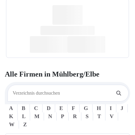
Alle Firmen in
Mühlberg/Elbe
A
B
C
D
E
F
G
H
I
J
K
L
M
N
P
R
S
T
V
W
Z