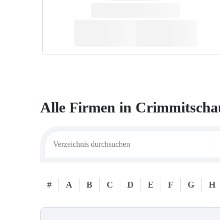
Alle Firmen in
Crimmitscha
#
A
B
C
D
E
F
G
H