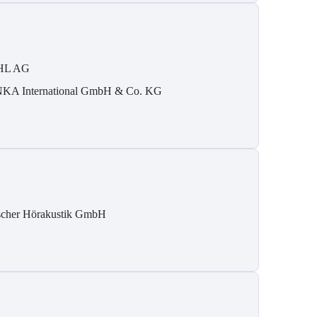
HL AG
KA International GmbH & Co. KG
scher Hörakustik GmbH