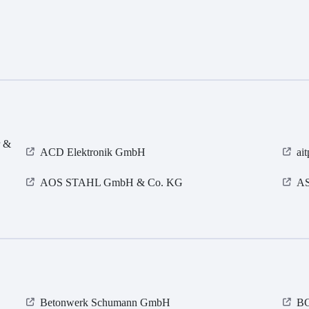
r &
ACD Elektronik GmbH
ai
AOS STAHL GmbH & Co. KG
AS
Betonwerk Schumann GmbH
BG