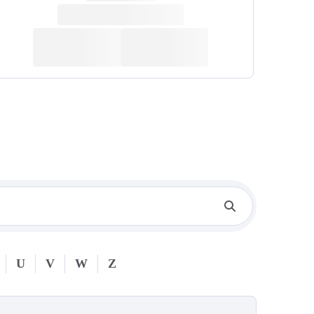
U
V
W
Z