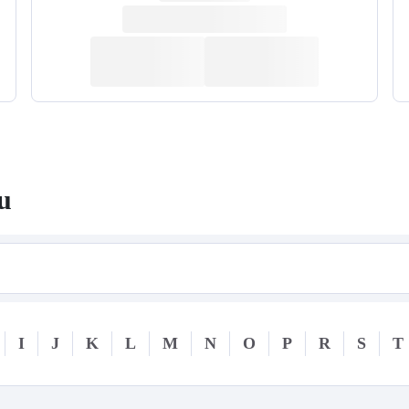
u
I
J
K
L
M
N
O
P
R
S
T