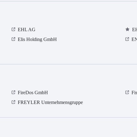
EHL AG
E
Elis Holding GmbH
EN
FireDos GmbH
Fi
FREYLER Unternehmensgruppe