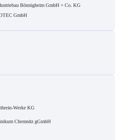
dustriebau Bönnigheim GmbH + Co. KG
SOTEC GmbH
threin-Werke KG
inikum Chemnitz gGmbH