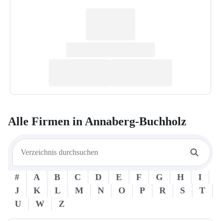
Alle Firmen in
Annaberg-Buchholz
#
A
B
C
D
E
F
G
H
I
J
K
L
M
N
O
P
R
S
T
U
W
Z