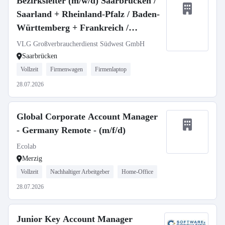
Bezirksleiter (m/w/d) Saarbrücken /
Saarland + Rheinland-Pfalz / Baden-
Württemberg + Frankreich /
Luxemburg
VLG Großverbraucherdienst Südwest GmbH
Saarbrücken
Vollzeit
Firmenwagen
Firmenlaptop
28.07.2026
Global Corporate Account Manager
- Germany Remote - (m/f/d)
Ecolab
Merzig
Vollzeit
Nachhaltiger Arbeitgeber
Home-Office
28.07.2026
Junior Key Account Manager