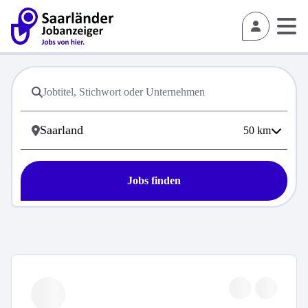
50
km
Jobs finden