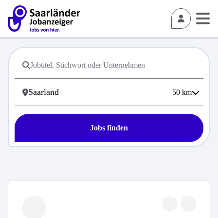
50
km
Jobs finden