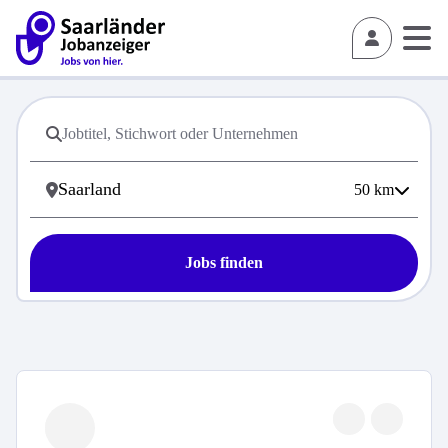
50
km
Jobs finden