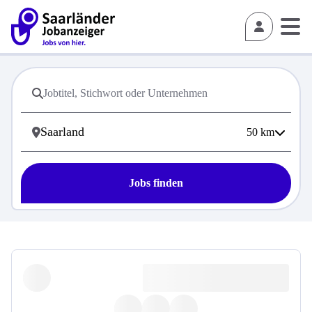
50
km
Jobs finden