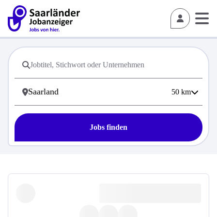
50
km
Jobs finden