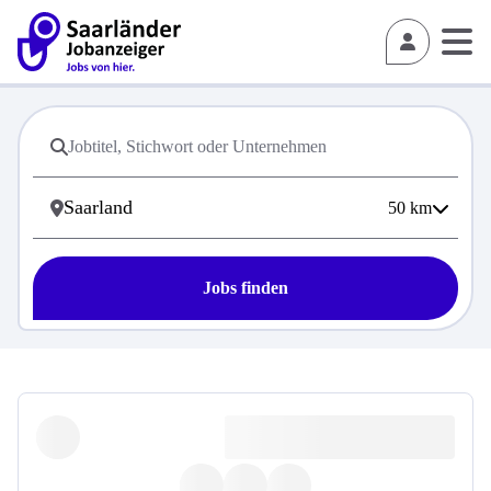
50
km
Jobs finden