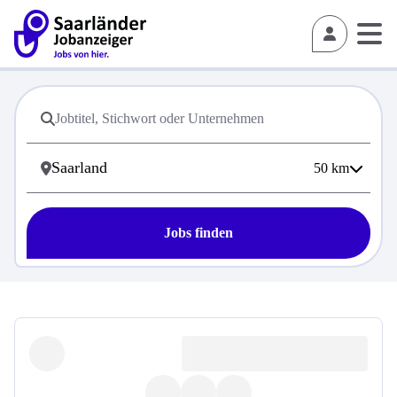
50
km
Jobs finden