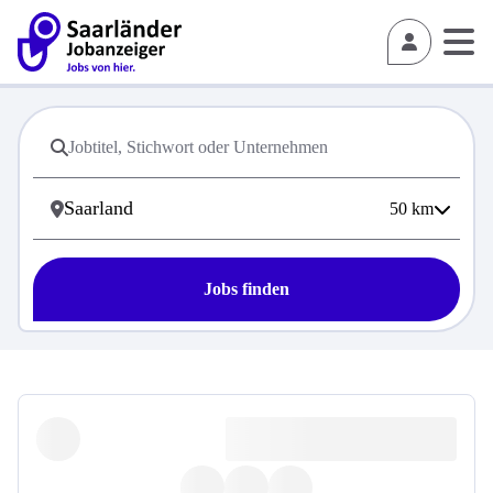
50
km
Jobs finden