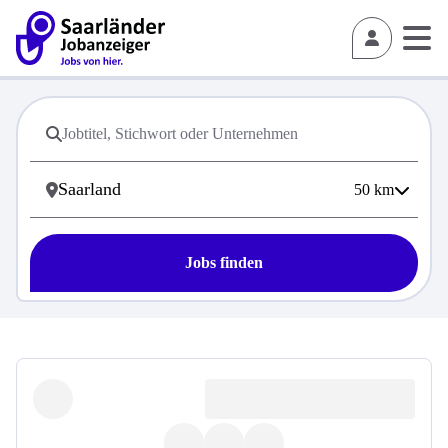
50
km
Jobs finden