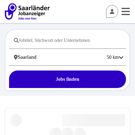
50
km
Jobs finden