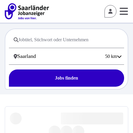
50
km
Jobs finden