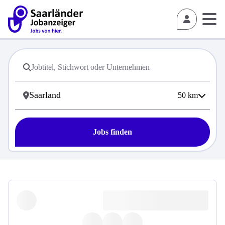
50
km
Jobs finden