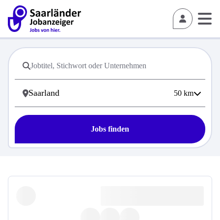
50
km
Jobs finden