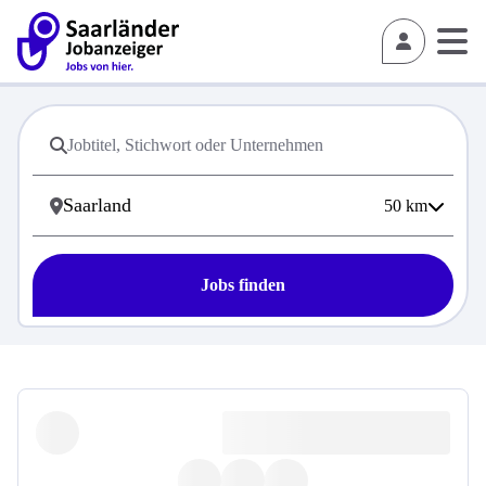
50
km
Jobs finden