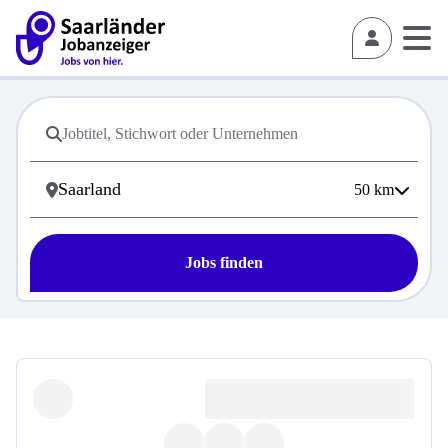
50
km
Jobs finden